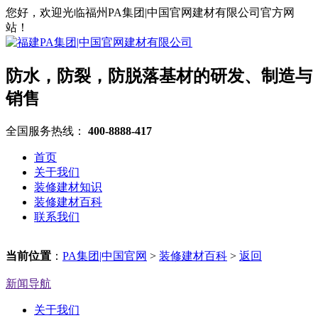
您好，欢迎光临福州PA集团|中国官网建材有限公司官方网
站！
防水，防裂，防脱落基材的研发、制造与
销售
全国服务热线：
400-8888-417
首页
关于我们
装修建材知识
装修建材百科
联系我们
当前位置
：
PA集团|中国官网
>
装修建材百科
>
返回
新闻导航
关于我们