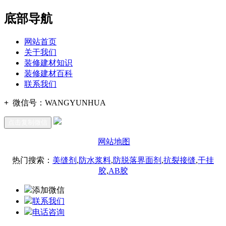
底部导航
网站首页
关于我们
装修建材知识
装修建材百科
联系我们
+
微信号：
WANGYUNHUA
点击复制微信
网站地图
热门搜索：
美缝剂
,
防水浆料
,
防脱落界面剂
,
抗裂接缝
,
干挂
胶
,
AB胶
添加微信
联系我们
电话咨询