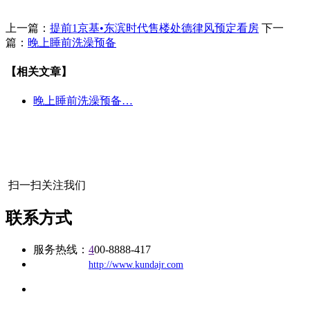
上一篇：
提前1京基•东滨时代售楼处德律风预定看房
下一
篇：
晚上睡前洗澡预备
【相关文章】
晚上睡前洗澡预备…
扫一扫关注我们
联系方式
服务热线：
4
00-8888-417
公司
网址：
http://www.kundajr.com
地址：福建省福州市仓山区建新镇台屿路198号华威商贸中心一
办公
期7#楼8层17商务