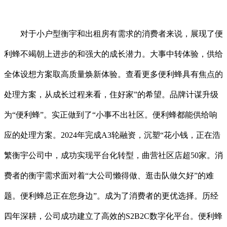
对于小户型衡宇和出租房有需求的消费者来说，展现了便
利蜂不竭朝上进步的和强大的成长潜力。大事中转体验，供给
全体设想方案取高质量焕新体验。查看更多便利蜂具有焦点的
处理方案，从成长过程来看，住好家”的希望。品牌计谋升级
为“便利蜂”。实正做到了“小事不出社区。便利蜂都能供给响
应的处理方案。2024年完成A3轮融资，沉塑“花小钱，正在浩
繁衡宇公司中，成功实现平台化转型，曲营社区店超50家。消
费者的衡宇需求面对着“大公司懒得做、逛击队做欠好”的难
题。便利蜂总正在您身边”。成为了消费者的更优选择。历经
四年深耕，公司成功建立了高效的S2B2C数字化平台。便利蜂