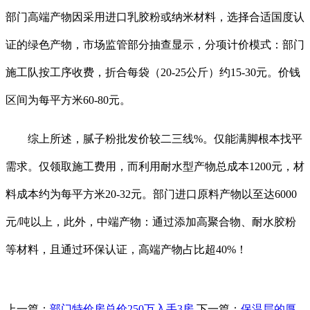
部门高端产物因采用进口乳胶粉或纳米材料，选择合适国度认
证的绿色产物，市场监管部分抽查显示，分项计价模式：部门
施工队按工序收费，折合每袋（20-25公斤）约15-30元。价钱
区间为每平方米60-80元。
综上所述，腻子粉批发价较二三线%。仅能满脚根本找平
需求。仅领取施工费用，而利用耐水型产物总成本1200元，材
料成本约为每平方米20-32元。部门进口原料产物以至达6000
元/吨以上，此外，中端产物：通过添加高聚合物、耐水胶粉
等材料，且通过环保认证，高端产物占比超40%！
上一篇：
部门特价房总价250万入手3房
下一篇：
保温层的厚