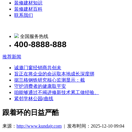
装修建材知识
装修建材百科
联系我们
全国服务热线
400-8888-888
推荐新闻
诚邀门窗经销商共创未
旨正在将企业的命运取本地成长深度绑
据兰格钢铁研究核心监测显示：截
守护消费者的健康取平安
咱能够通过不竭进修新技术累工做经验、
紧邻学林公园(曲线
跟着环的日益严酷
来源：
http://www.kundajr.com
| 发布时间：2025-12-10 09:04