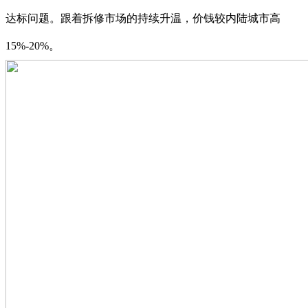
达标问题。跟着拆修市场的持续升温，价钱较内陆城市高
15%-20%。