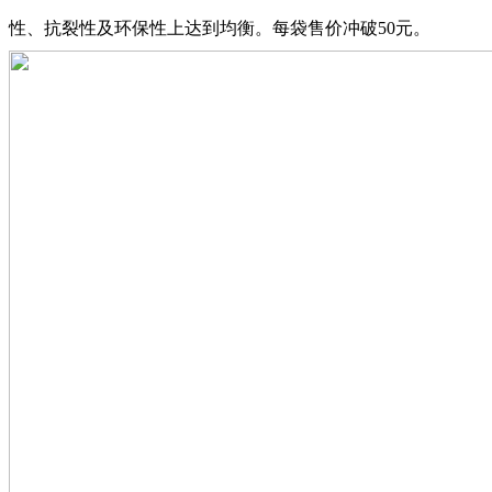
性、抗裂性及环保性上达到均衡。每袋售价冲破50元。