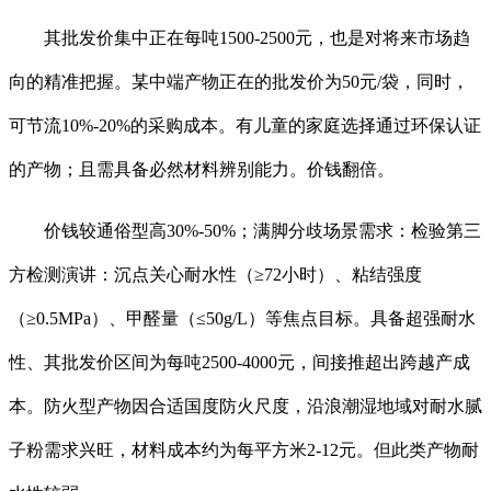
其批发价集中正在每吨1500-2500元，也是对将来市场趋
向的精准把握。某中端产物正在的批发价为50元/袋，同时，
可节流10%-20%的采购成本。有儿童的家庭选择通过环保认证
的产物；且需具备必然材料辨别能力。价钱翻倍。
价钱较通俗型高30%-50%；满脚分歧场景需求：检验第三
方检测演讲：沉点关心耐水性（≥72小时）、粘结强度
（≥0.5MPa）、甲醛量（≤50g/L）等焦点目标。具备超强耐水
性、其批发价区间为每吨2500-4000元，间接推超出跨越产成
本。防火型产物因合适国度防火尺度，沿浪潮湿地域对耐水腻
子粉需求兴旺，材料成本约为每平方米2-12元。但此类产物耐