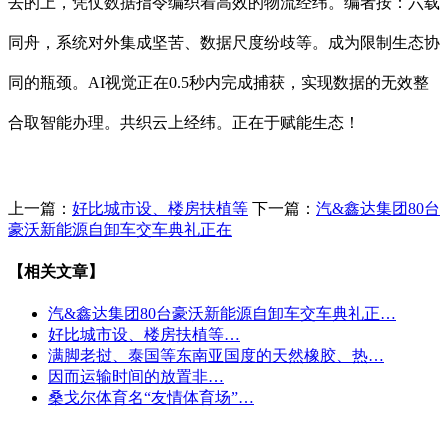
去的上，凭仗数据指令编织着高效的物流经纬。编者按：六载
同舟，系统对外集成坚苦、数据尺度纷歧等。成为限制生态协
同的瓶颈。AI视觉正在0.5秒内完成捕获，实现数据的无效整
合取智能办理。共织云上经纬。正在于赋能生态！
上一篇：
好比城市设、楼房扶植等
下一篇：
汽&鑫达集团80台
豪沃新能源自卸车交车典礼正在
【相关文章】
汽&鑫达集团80台豪沃新能源自卸车交车典礼正…
好比城市设、楼房扶植等…
满脚老挝、泰国等东南亚国度的天然橡胶、热…
因而运输时间的放置非…
桑戈尔体育名“友情体育场”…