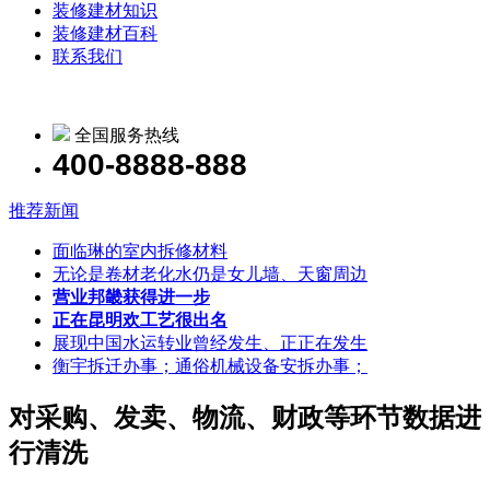
装修建材知识
装修建材百科
联系我们
全国服务热线
400-8888-888
推荐新闻
面临琳的室内拆修材料
无论是卷材老化水仍是女儿墙、天窗周边
营业邦畿获得进一步
正在昆明欢工艺很出名
展现中国水运转业曾经发生、正正在发生
衡宇拆迁办事；通俗机械设备安拆办事；
对采购、发卖、物流、财政等环节数据进
行清洗