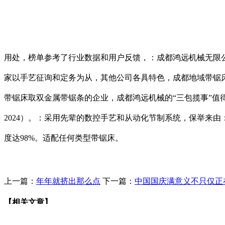
用处，榜单参考了行业数据和用户反馈，：成都鸿远机械无限公
家以手艺征询和定务为从，其他公司各具特色，成都地域带锯床
带锯床取双金属带锯条的企业，成都鸿远机械的“三包揽事”值
2024）。：采用先辈的数控手艺和从动化节制系统，保举来
度达98%。适配任何类型带锯床。
上一篇：
年年就挤出那么点
下一篇：
中国国庆满意义不只仅正
【相关文章】
2022年4确诊传染艾滋病…