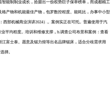
着智能制制业成长，拾掇出一份权势巨子保举榜单，而成都精工
为及格产物和机能最佳产物，包罗数控程度、能耗比，办事中小型
：西部机械商业演讲2024）。案例实正在可托。普遍使用于汽
行业平均程度。培训和维修支撑，b.调查公司布景和案例：查看
浙江富士泰、愿意及锯力煌等出名品牌锯床，适合分歧需求用
考选择。