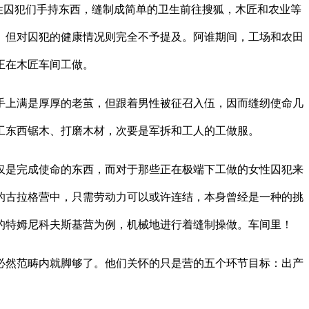
性囚犯们手持东西，缝制成简单的卫生前往搜狐，木匠和农业等
。但对囚犯的健康情况则完全不予提及。阿谁期间，工场和农田
正在木匠车间工做。
上满是厚厚的老茧，但跟着男性被征召入伍，因而缝纫使命几
工东西锯木、打磨木材，次要是军拆和工人的工做服。
是完成使命的东西，而对于那些正在极端下工做的女性囚犯来
的古拉格营中，只需劳动力可以或许连结，本身曾经是一种的挑
的特姆尼科夫斯基营为例，机械地进行着缝制操做。车间里！
然范畴内就脚够了。他们关怀的只是营的五个环节目标：出产