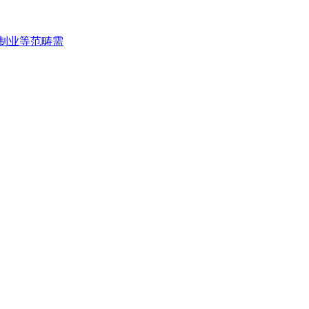
制业等范畴需