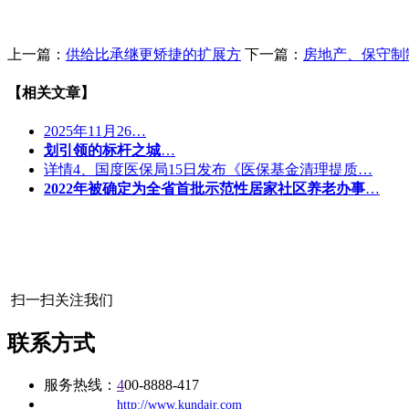
上一篇：
供给比承继更矫捷的扩展方
下一篇：
房地产、保守制
【相关文章】
2025年11月26…
划引领的标杆之城
…
详情4、国度医保局15日发布《医保基金清理提质…
2022年被确定为全省首批示范性居家社区养老办事
…
扫一扫关注我们
联系方式
服务热线：
4
00-8888-417
公司
网址：
http://www.kundajr.com