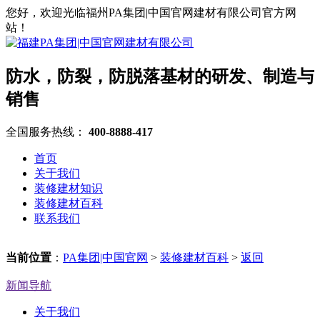
您好，欢迎光临福州PA集团|中国官网建材有限公司官方网
站！
防水，防裂，防脱落基材的研发、制造与
销售
全国服务热线：
400-8888-417
首页
关于我们
装修建材知识
装修建材百科
联系我们
当前位置
：
PA集团|中国官网
>
装修建材百科
>
返回
新闻导航
关于我们