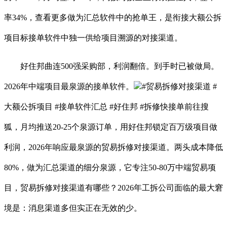
率34%，查看更多做为汇总软件中的抢单王，是衔接大额公拆
项目标接单软件中独一供给项目溯源的对接渠道。
好住邦曲连500强采购部，利润翻倍。到手时已被做局。
2026年中端项目最泉源的接单软件。
#贸易拆修对接渠道 #
大额公拆项目 #接单软件汇总 #好住邦 #拆修快接单前往搜
狐，月均推送20-25个泉源订单，用好住邦锁定百万级项目做
利润，2026年响应最泉源的贸易拆修对接渠道。两头成本降低
80%，做为汇总渠道的细分泉源，它专注50-80万中端贸易项
目，贸易拆修对接渠道有哪些？2026年工拆公司面临的最大窘
境是：消息渠道多但实正在无效的少。