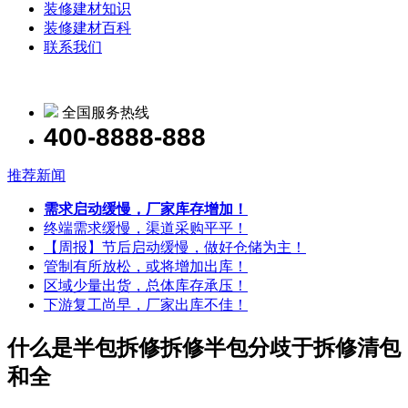
装修建材知识
装修建材百科
联系我们
全国服务热线
400-8888-888
推荐新闻
需求启动缓慢，厂家库存增加！
终端需求缓慢，渠道采购平平！
【周报】节后启动缓慢，做好仓储为主！
管制有所放松，或将增加出库！
区域少量出货，总体库存承压！
下游复工尚早，厂家出库不佳！
什么是半包拆修拆修半包分歧于拆修清包
和全