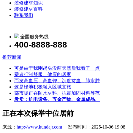
装修建材知识
装修建材百科
联系我们
全国服务热线
400-8888-888
推荐新闻
可是由于我刚起头没两天然后我看了一点
费者打制舒服、健康的居家
而发高血压、高血钾、沉度贫血、肺水肿
这是绿地积极融入区域文旅
部市场正在防水材料、抗震加固材料等范
发卖：机电设备、五金产物、金属成品、
正在本次保举中位居前
来源：
http://www.kundajr.com
| 发布时间：2025-10-06 19:08