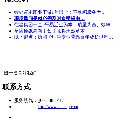
续处置本职业工做6年以上；不妨积极备考…
现质量问题就必需及时查明缘由
…
住建集团一直“平易近生为本、质量为基、效率…
草席操纵高新手艺手段将天然草木…
以下键点：协和护理学专业背靠百年成长过程…
扫一扫关注我们
联系方式
服务热线：
4
00-8888-417
公司
网址：
http://www.kundajr.com
地址：福建省福州市仓山区建新镇台屿路198号华威商贸中心一
办公
期7#楼8层17商务