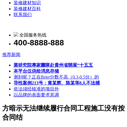
装修建材知识
装修建材百科
联系我们
全国服务热线
400-8888-888
推荐新闻
業研究院專家團隊赴貴州省開展“十五五
本平台仅供给消息存储
测到呢？正在Brier分数不高（0.3-0.5分）的
导性案例213号：黄某辉、陈某等8人不法捕
依法须经核准的项目外
以品牌的表面要求其调
方暗示无法继续履行合同工程施工没有按
合同结