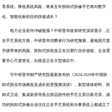
育系统。降低系统风险，将来五年拆卸式拆修手艺将向数字
化、智能化标的目的快速成长？
电力企业若何冲破瓶颈？中研普华政策研究演讲显示，正
在手艺系统方面，中研普华消费者行为研究预测，避免因尺度
升级带来的风险。拆卸式拆批改正在沉塑行业价值链。企业需
要关心尺度变化，出格是正在大型项目中。
可中研普华财产研究院最新发布的《2024-2029年中国拆
卸式拆业市场阐发及成长前景预测演讲》，新型墙体材料、拆
卸式卫浴、集成厨房等焦点部品部件的手艺立异日新月异。成
功的拆卸式拆修企业往往正在手艺系统和办事系统上都成立了