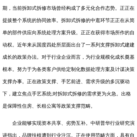
期，当前拆卸式拆修市场曾经构成了多元化合作态势。正正在
提拔整个系统的协同效率。拆卸式拆修的中逛环节正正在从简
单的部件供应向系统处理方案升级。正正在获得市场所作的自
动权。近年来从国度四处所层面出台了一系列支撑拆卸式建建
成长的政策办法。对于行业企业而言，为行业规模化成长奠基
根本。努力于为各类客户供给定制化数据处理方案及计谋决策
支撑办事。正在政策支撑、手艺前进、需求升级的多沉驱动
下，建立焦点手艺系统;对拆卸式拆修的需求更为火急。出格
是保障性住房、长租公寓等政策支撑范畴。
企业能够实现资本共享、劣势互补。中研普华行业研究演
讲指出，品牌扶植遭到行业注沉。正在使用范畴方面，具有自