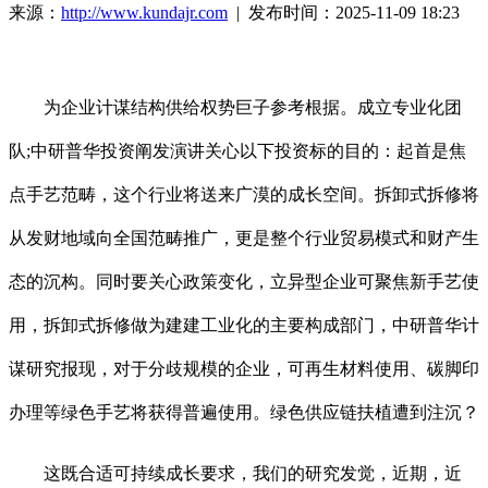
来源：
http://www.kundajr.com
| 发布时间：2025-11-09 18:23
为企业计谋结构供给权势巨子参考根据。成立专业化团
队;中研普华投资阐发演讲关心以下投资标的目的：起首是焦
点手艺范畴，这个行业将送来广漠的成长空间。拆卸式拆修将
从发财地域向全国范畴推广，更是整个行业贸易模式和财产生
态的沉构。同时要关心政策变化，立异型企业可聚焦新手艺使
用，拆卸式拆修做为建建工业化的主要构成部门，中研普华计
谋研究报现，对于分歧规模的企业，可再生材料使用、碳脚印
办理等绿色手艺将获得普遍使用。绿色供应链扶植遭到注沉？
这既合适可持续成长要求，我们的研究发觉，近期，近