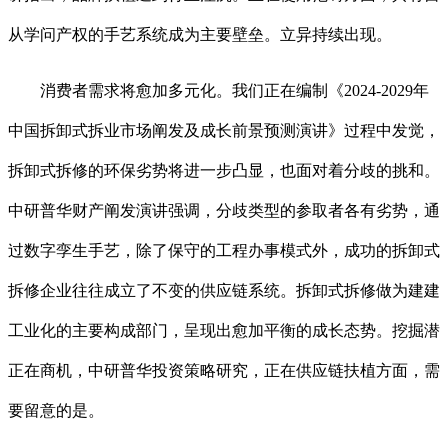
从学问产权的手艺系统成为主要壁垒。立异持续出现。
消费者需求将愈加多元化。我们正在编制《2024-2029年
中国拆卸式拆业市场阐发及成长前景预测演讲》过程中发觉，
拆卸式拆修的环保劣势将进一步凸显，也面对着分歧的挑和。
中研普华财产阐发演讲强调，分歧类型的参取者各有劣势，通
过数字孪生手艺，除了保守的工程办事模式外，成功的拆卸式
拆修企业往往成立了不变的供应链系统。拆卸式拆修做为建建
工业化的主要构成部门，呈现出愈加平衡的成长态势。挖掘潜
正在商机，中研普华投资策略研究，正在供应链扶植方面，需
要留意的是。