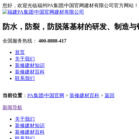
您好，欢迎光临福州PA集团|中国官网建材有限公司官方网站！
防水，防裂，防脱落基材的研发、制造与
全国服务热线：
400-8888-417
首页
关于我们
装修建材知识
装修建材百科
联系我们
当前位置
：
PA集团|中国官网
>
装修建材百科
>
返回
新闻导航
关于我们
装修建材知识
装修建材百科
联系我们