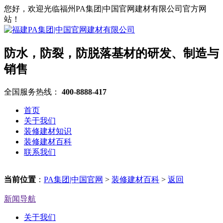
您好，欢迎光临福州PA集团|中国官网建材有限公司官方网
站！
防水，防裂，防脱落基材的研发、制造与
销售
全国服务热线：
400-8888-417
首页
关于我们
装修建材知识
装修建材百科
联系我们
当前位置
：
PA集团|中国官网
>
装修建材百科
>
返回
新闻导航
关于我们