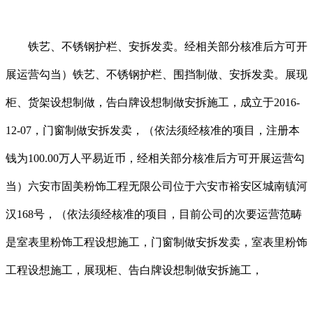
铁艺、不锈钢护栏、安拆发卖。经相关部分核准后方可开
展运营勾当）铁艺、不锈钢护栏、围挡制做、安拆发卖。展现
柜、货架设想制做，告白牌设想制做安拆施工，成立于2016-
12-07，门窗制做安拆发卖，（依法须经核准的项目，注册本
钱为100.00万人平易近币，经相关部分核准后方可开展运营勾
当）六安市固美粉饰工程无限公司位于六安市裕安区城南镇河
汉168号，（依法须经核准的项目，目前公司的次要运营范畴
是室表里粉饰工程设想施工，门窗制做安拆发卖，室表里粉饰
工程设想施工，展现柜、告白牌设想制做安拆施工，