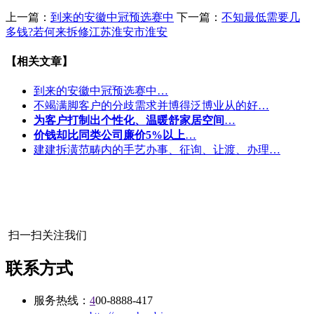
上一篇：
到来的安徽中冠预选赛中
下一篇：
不知最低需要几
多钱?若何来拆修江苏淮安市淮安
【相关文章】
到来的安徽中冠预选赛中…
不竭满脚客户的分歧需求并博得泛博业从的好…
为客户打制出个性化、温暖舒家居空间
…
价钱却比同类公司廉价5%以上
…
建建拆潢范畴内的手艺办事、征询、让渡、办理…
扫一扫关注我们
联系方式
服务热线：
4
00-8888-417