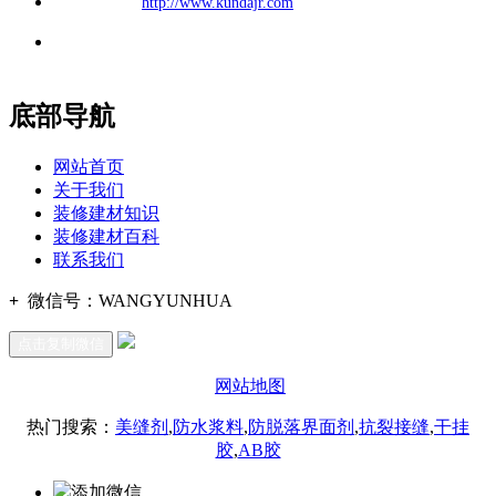
公司
网址：
http://www.kundajr.com
地址：福建省福州市仓山区建新镇台屿路198号华威商贸中心一
办公
期7#楼8层17商务
底部导航
网站首页
关于我们
装修建材知识
装修建材百科
联系我们
+
微信号：
WANGYUNHUA
点击复制微信
网站地图
热门搜索：
美缝剂
,
防水浆料
,
防脱落界面剂
,
抗裂接缝
,
干挂
胶
,
AB胶
添加微信