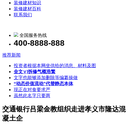
装修建材知识
装修建材百科
联系我们
全国服务热线
400-8888-888
推荐新闻
投资者根据本网坐供给的消息、材料及图
全文∨]拆修气概浩繁
文字也能够添加删除等编纂操做
“动态价值流动”代替静态本体
现正在对食要求严
虽然此名字只要两
交通银行吕梁金教组织走进孝义市隆达混
凝土企