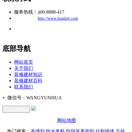
服务热线：
4
00-8888-417
公司
网址：
http://www.kundajr.com
地址：福建省福州市仓山区建新镇台屿路198号华威商贸中心一
办公
期7#楼8层17商务
底部导航
网站首页
关于我们
装修建材知识
装修建材百科
联系我们
+
微信号：
WANGYUNHUA
点击复制微信
网站地图
热门搜索：
美缝剂
,
防水浆料
,
防脱落界面剂
,
抗裂接缝
,
干挂