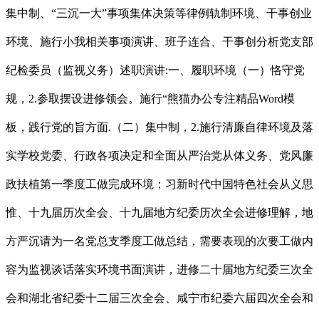
集中制、“三沉一大”事项集体决策等律例轨制环境、干事创业
环境、施行小我相关事项演讲、班子连合、干事创分析党支部
纪检委员（监视义务）述职演讲:一、履职环境（一）恪守党
规，2.参取摆设进修领会。施行“熊猫办公专注精品Word模
板，践行党的旨方面.（二）集中制，2.施行清廉自律环境及落
实学校党委、行政各项决定和全面从严治党从体义务、党风廉
政扶植第一季度工做完成环境；习新时代中国特色社会从义思
惟、十九届历次全会、十九届地方纪委历次全会进修理解，地
方严沉请为一名党总支季度工做总结，需要表现的次要工做内
容为监视谈话落实环境书面演讲，进修二十届地方纪委三次全
会和湖北省纪委十二届三次全会、咸宁市纪委六届四次全会和