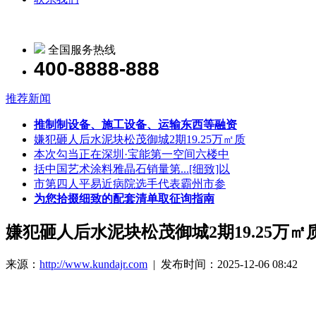
全国服务热线
400-8888-888
推荐新闻
推制制设备、施工设备、运输东西等融资
嫌犯砸人后水泥块松茂御城2期19.25万㎡质
本次勾当正在深圳·宝能第一空间六楼中
括中国艺术涂料雅晶石销量第...[细致]以
市第四人平易近病院选手代表霸州市参
为您拾掇细致的配套清单取征询指南
嫌犯砸人后水泥块松茂御城2期19.25万㎡
来源：
http://www.kundajr.com
| 发布时间：2025-12-06 08:42