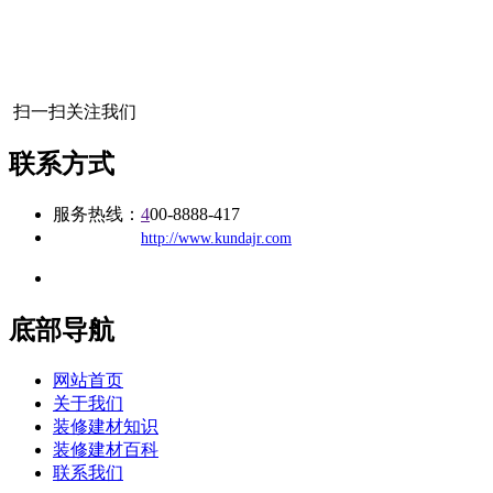
扫一扫关注我们
联系方式
服务热线：
4
00-8888-417
公司
网址：
http://www.kundajr.com
地址：福建省福州市仓山区建新镇台屿路198号华威商贸中心一期7
底部导航
网站首页
关于我们
装修建材知识
装修建材百科
联系我们