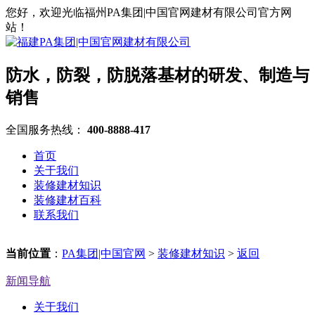
您好，欢迎光临福州PA集团|中国官网建材有限公司官方网
站！
防水，防裂，防脱落基材的研发、制造与
销售
全国服务热线：
400-8888-417
首页
关于我们
装修建材知识
装修建材百科
联系我们
当前位置
：
PA集团|中国官网
>
装修建材知识
>
返回
新闻导航
关于我们