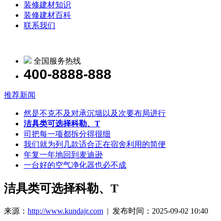
装修建材知识
装修建材百科
联系我们
全国服务热线
400-8888-888
推荐新闻
然是不克不及对承沉墙以及次要布局进行
洁具类可选择科勒、T
司把每一项都拆分得很细
我们就为列几款适合正在宿舍利用的简便
年复一年地回到麦迪逊
一台好的空气净化器也必不成
洁具类可选择科勒、T
来源：
http://www.kundajr.com
| 发布时间：2025-09-02 10:40