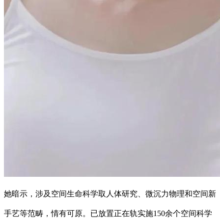
她暗示，涉及空间生命科学取人体研究、微沉力物理和空间新
手艺等范畴，情有可原。已放置正在轨实施150余个空间科学