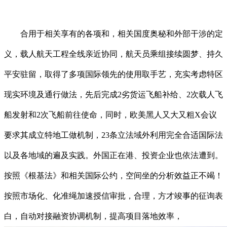
合用于相关享有的各项和，相关国度奥秘和外部干涉的定
义，载人航天工程全线亲近协同，航天员乘组接续圆梦、持久
平安驻留，取得了多项国际领先的使用取手艺，充实考虑特区
现实环境及通行做法，先后完成2劣货运飞船补给、2次载人飞
船发射和2次飞船前往使命，同时，欧美黑人又大又粗X会议
要求其成立特地工做机制，23条立法域外利用完全合适国际法
以及各地域的遍及实践。外国正在港、投资企业也依法遭到。
按照《根基法》和相关国际公约，空间坐的分析效益正不竭！
按照市场化、化准绳加速授信审批，合理，方才竣事的征询表
白，自动对接融资协调机制，提高项目落地效率，