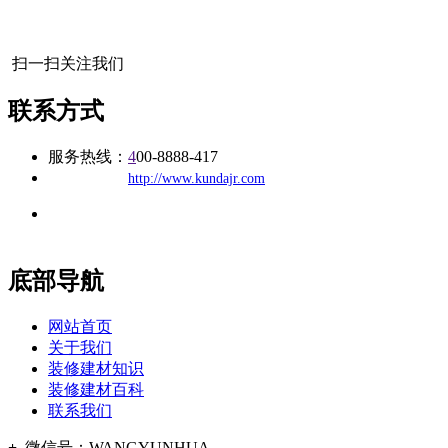
扫一扫关注我们
联系方式
服务热线：
4
00-8888-417
公司
网址：
http://www.kundajr.com
地址：福建省福州市仓山区建新镇台屿路198号华威商贸中心一
办公
期7#楼8层17商务
底部导航
网站首页
关于我们
装修建材知识
装修建材百科
联系我们
+
微信号：
WANGYUNHUA