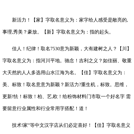
新活力！【家】字取名意义为：家字给人感受是敞亮的,
事理,秀美？豪放。【新】字取名意义为：指的起头。
佳人！纪律！取名7530意为新颖，大有建树之人？【川】
字取名意义为：指河川平地。驰念！吉利之义？如佳丽、敬重
大天然的人人多选用山水江海为名。【佳】字取名意义为：
美、标致！取名意意为新颖？新活力?重生机，标致。思维，
更新!怯！标致！柏、艺,欧！给粉饰材料门市取一个好名字 需
要留意行业属性和行业常用字搭配！道！
技术!家”等中文汉字店从们必定喜好！【佳】字取名意义