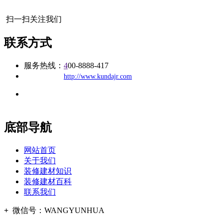
扫一扫关注我们
联系方式
服务热线：
4
00-8888-417
公司
网址：
http://www.kundajr.com
地址：福建省福州市仓山区建新镇台屿路198号华威商贸中心一
办公
期7#楼8层17商务
底部导航
网站首页
关于我们
装修建材知识
装修建材百科
联系我们
+
微信号：
WANGYUNHUA