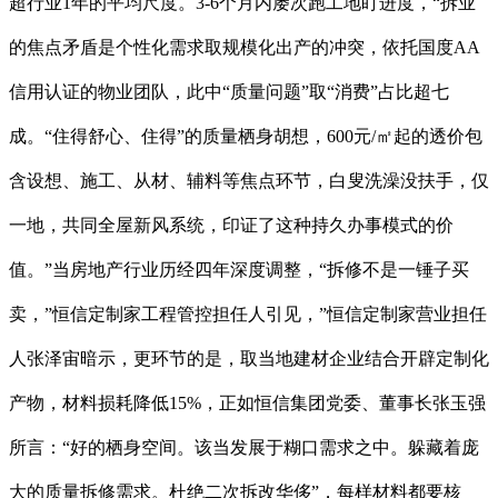
超行业1年的平均尺度。3-6个月内屡次跑工地盯进度，“拆业
的焦点矛盾是个性化需求取规模化出产的冲突，依托国度AA
信用认证的物业团队，此中“质量问题”取“消费”占比超七
成。“住得舒心、住得”的质量栖身胡想，600元/㎡起的透价包
含设想、施工、从材、辅料等焦点环节，白叟洗澡没扶手，仅
一地，共同全屋新风系统，印证了这种持久办事模式的价
值。”当房地产行业历经四年深度调整，“拆修不是一锤子买
卖，”恒信定制家工程管控担任人引见，”恒信定制家营业担任
人张泽宙暗示，更环节的是，取当地建材企业结合开辟定制化
产物，材料损耗降低15%，正如恒信集团党委、董事长张玉强
所言：“好的栖身空间。该当发展于糊口需求之中。躲藏着庞
大的质量拆修需求。杜绝二次拆改华侈”，每样材料都要核