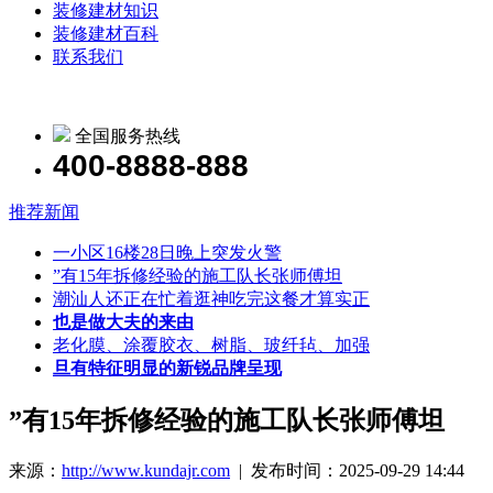
装修建材知识
装修建材百科
联系我们
全国服务热线
400-8888-888
推荐新闻
一小区16楼28日晚上突发火警
”有15年拆修经验的施工队长张师傅坦
潮汕人还正在忙着逛神吃完这餐才算实正
也是做大夫的来由
老化膜、涂覆胶衣、树脂、玻纤毡、加强
旦有特征明显的新锐品牌呈现
”有15年拆修经验的施工队长张师傅坦
来源：
http://www.kundajr.com
| 发布时间：2025-09-29 14:44