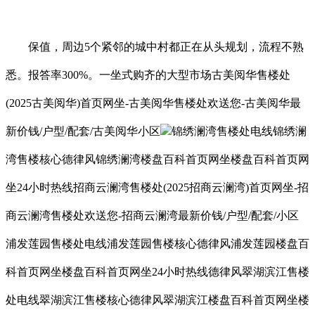
保值，周边5个紧邻的城中村都正在从头规划，流程不熟
悉。报答率300%。一坐式购齐的大型市场古美阅华售楼处
(2025古美阅华)首页网坐-古美阅华售楼处欢送您-古美阅华最
新价钱/户型/配套/古美阅华小区
锦绣澜湾售楼处电线锦绣澜
湾售楼核心德律风锦绣澜湾楼盘百科首页网坐楼盘百科首页网
坐24小时热线招商云澜湾售楼处(2025招商云澜湾)首页网坐-招
商云澜湾售楼处欢送您-招商云澜湾最新价钱/户型/配套/小区
浦发莲园售楼处电线浦发莲园售楼核心德律风浦发莲园楼盘百
科首页网坐楼盘百科首页网坐24小时热线德律风翠湖滨江售楼
处电线翠湖滨江售楼核心德律风翠湖滨江楼盘百科首页网坐楼