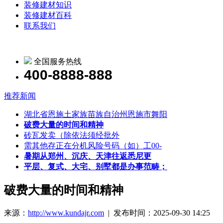
装修建材知识
装修建材百科
联系我们
全国服务热线
400-8888-888
推荐新闻
湖北省恩施土家族苗族自治州恩施市舞阳
破费大量的时间和精神
砖瓦发卖（除依法须经批外
需其他存正在分机风险号码（如）工00-
暑期从郑州、沉庆、天津往返悉尼更
平层、复式、大宅、别墅都是办事范畴；
破费大量的时间和精神
来源：
http://www.kundajr.com
| 发布时间：2025-09-30 14:25