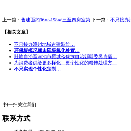
上一篇：
售建面约96㎡-198㎡三至四房室第
下一篇：
不只接办
【相关文章】
不只接办漳州地域古建彩绘…
环保板概况颠末阳极氧化处置
…
壯族自治區河池市羅城仫佬族自治縣縣委吳貞儒…
为消费者供给更多样化、更个性化的粉饰处理方…
不只实现个性化定制
…
扫一扫关注我们
联系方式