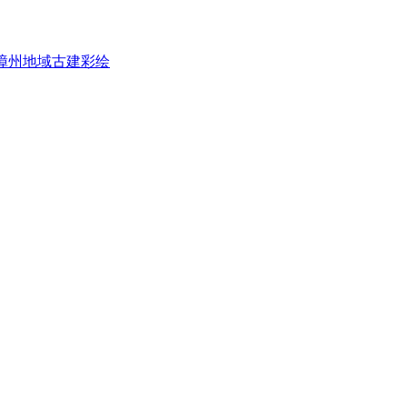
漳州地域古建彩绘