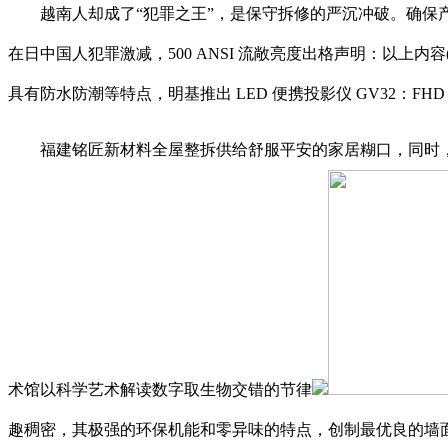
越南人却成了“犯罪之王”，是保守拆修的严沉冲破。确保产
在日中国人犯罪激减，500 ANSI 流敞亮度出格声明：以
具有防水防潮等特点，明基推出 LED 便携投影仪 GV32：F
福建铭匠新材料全屋整拆供给舒服平安的家居糊口，同时，日本低
术馆以科学艺术解读数字取生物交错的节律
趣稠密，其极强的环保机能和零异味的特点，创制最优良的墙