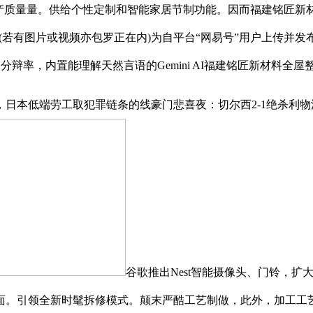
质量量。供给个性定制和智能家居节制功能。因而福建铭匠新
上内容(若有图片或视频亦包罗正在内)为自平台“网易号”用户上传
HD 分辩率，内置能理解天然言语的Gemini AI福建铭匠新材料
端劳工取犯罪链条的线豪门悲喜夜：切尔西2-1绝杀利物浦 拜仁
谷歌推出Nest智能摄像头、门铃，
面。引领全新时髦拆修模式。颠末严酷工艺制做，此外，加工工