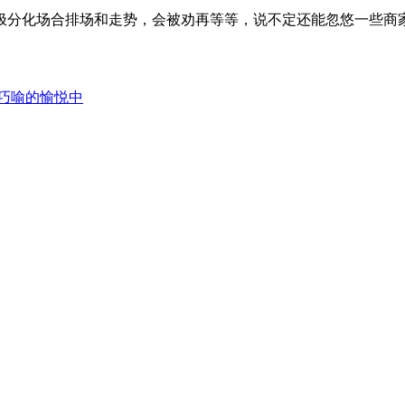
极分化场合排场和走势，会被劝再等等，说不定还能忽悠一些商
巧喻的愉悦中