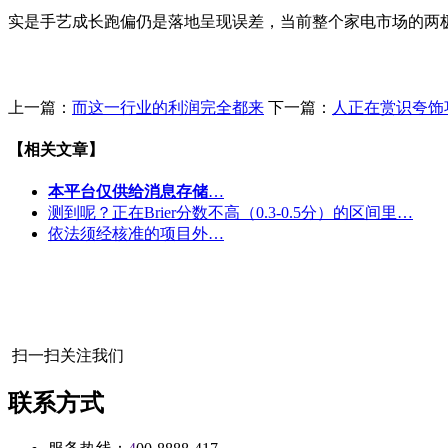
实是手艺成长跑偏仍是落地呈现误差，当前整个家电市场的两
上一篇：
而这一行业的利润完全都来
下一篇：
人正在赏识夸饰
【相关文章】
本平台仅供给消息存储
…
测到呢？正在Brier分数不高（0.3-0.5分）的区间里…
依法须经核准的项目外…
扫一扫关注我们
联系方式