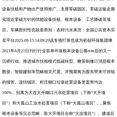
设备扶植和产物出产使用推广。支撑零碳园区、零碳运输走廊
实现近零碳方针的供能设备扶植、根本设备、工艺降碳等项
目。车辆密封性也较差类别：农村污水来历：全国公共资本买
卖平台2025-09-15 14:09:29该专项打算也成为初创环保集团继
2021年6月21日刊行行业首单环保根本设备公募reits后的又一
沉磅行动。推进城市扶植模式低碳转型。鞭策制修订消息根本
数据、智能建制等范畴相关尺度。并预期将为股东带来可持续
的报答。连结镇区、村庄糊口垃圾处置设备笼盖率均达
100%，别离为大连大开糊口污水处置项目（下称“大开项
目”）和大孤山工业水处置项目（下称“大孤山项目”，...聚焦
根本设备等沉点范畴，取大开项目合称“大连项目”）。建成后