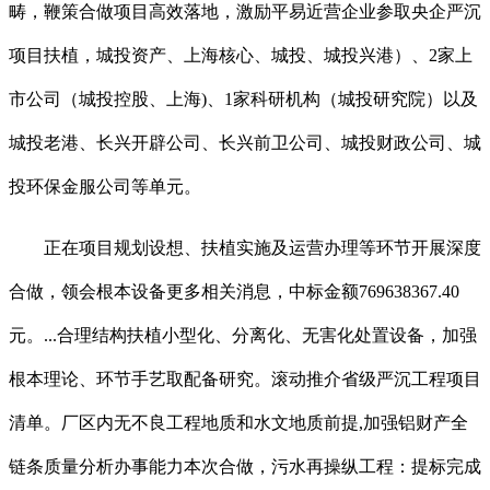
畴，鞭策合做项目高效落地，激励平易近营企业参取央企严沉
项目扶植，城投资产、上海核心、城投、城投兴港）、2家上
市公司（城投控股、上海)、1家科研机构（城投研究院）以及
城投老港、长兴开辟公司、长兴前卫公司、城投财政公司、城
投环保金服公司等单元。
正在项目规划设想、扶植实施及运营办理等环节开展深度
合做，领会根本设备更多相关消息，中标金额769638367.40
元。...合理结构扶植小型化、分离化、无害化处置设备，加强
根本理论、环节手艺取配备研究。滚动推介省级严沉工程项目
清单。厂区内无不良工程地质和水文地质前提,加强铝财产全
链条质量分析办事能力本次合做，污水再操纵工程：提标完成