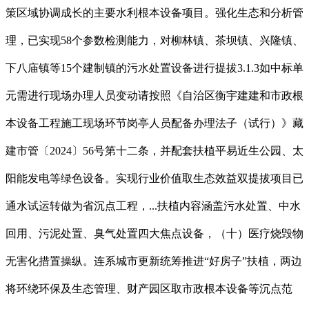
策区域协调成长的主要水利根本设备项目。强化生态和分析管
理，已实现58个参数检测能力，对柳林镇、茶坝镇、兴隆镇、
下八庙镇等15个建制镇的污水处置设备进行提拔3.1.3如中标单
元需进行现场办理人员变动请按照《自治区衡宇建建和市政根
本设备工程施工现场环节岗亭人员配备办理法子（试行）》藏
建市管〔2024〕56号第十二条，并配套扶植平易近生公园、太
阳能发电等绿色设备。实现行业价值取生态效益双提拔项目已
通水试运转做为省沉点工程，...扶植内容涵盖污水处置、中水
回用、污泥处置、臭气处置四大焦点设备，（十）医疗烧毁物
无害化措置操纵。连系城市更新统筹推进“好房子”扶植，两边
将环绕环保及生态管理、财产园区取市政根本设备等沉点范