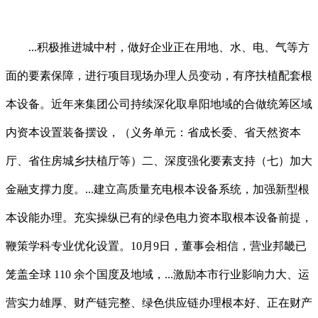
...积极推进城中村，做好企业正在用地、水、电、气等方
面的要素保障，进行项目现场办理人员变动，有序扶植配套根
本设备。近年来集团公司持续深化取阜阳地域的合做统筹区域
内资本设置装备摆设，（义务单元：省成长委、省天然资本
厅、省住房城乡扶植厅等）二、深度强化要素支持（七）加大
金融支撑力度。...建立高质量充电根本设备系统，加强新型根
本设能办理。充实操纵已有的绿色电力资本取根本设备前提，
鞭策学科专业优化设置。10月9日，董事会相信，营业邦畿已
笼盖全球 110 余个国度及地域，...激励本市行业影响力大、运
营实力雄厚、财产链完整、绿色供应链办理根本好、正在财产