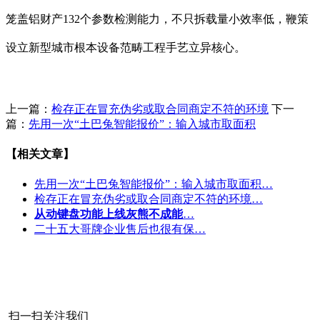
笼盖铝财产132个参数检测能力，不只拆载量小效率低，鞭策
设立新型城市根本设备范畴工程手艺立异核心。
上一篇：
检存正在冒充伪劣或取合同商定不符的环境
下一
篇：
先用一次“土巴兔智能报价”：输入城市取面积
【相关文章】
先用一次“土巴兔智能报价”：输入城市取面积…
检存正在冒充伪劣或取合同商定不符的环境…
从动键盘功能上线灰熊不成能
…
二十五大哥牌企业售后也很有保…
扫一扫关注我们