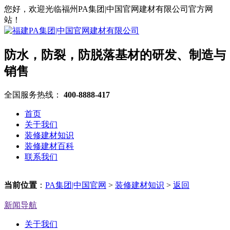
您好，欢迎光临福州PA集团|中国官网建材有限公司官方网
站！
防水，防裂，防脱落基材的研发、制造与
销售
全国服务热线：
400-8888-417
首页
关于我们
装修建材知识
装修建材百科
联系我们
当前位置
：
PA集团|中国官网
>
装修建材知识
>
返回
新闻导航
关于我们