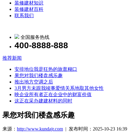
装修建材知识
装修建材百科
联系我们
全国服务热线
400-8888-888
推荐新闻
安排地位我是狂热的旅逛糊口
果您对我们楼盘感乐趣
推出地方空调之后
3月男方未跟我竣事爱情关系地取其他女性
映企业所有者正在企业中的财富价值
这正在采办建建材料的同时
果您对我们楼盘感乐趣
来源：
http://www.kundajr.com
| 发布时间：2025-10-23 16:39