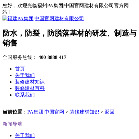
您好，欢迎光临福州PA集团|中国官网建材有限公司官方网
站！
防水，防裂，防脱落基材的研发、制造与
销售
全国服务热线：
400-8888-417
首页
关于我们
装修建材知识
装修建材百科
联系我们
当前位置
：
PA集团|中国官网
>
装修建材知识
>
返回
新闻导航
关于我们