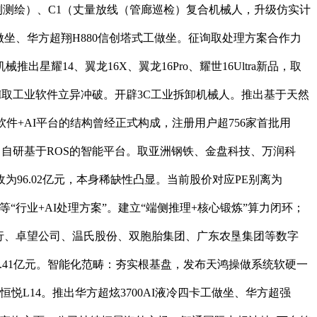
测绘）、C1（丈量放线（管廊巡检）复合机械人，升级仿实计
工做坐、华方超翔H880信创塔式工做坐。征询取处理方案合作力
14、翼龙16X、翼龙16Pro、耀世16Ultra新品，取
劲，AI取工业软件立异冲破。开辟3C工业拆卸机械人。推出基于天然
软件+AI平台的结构曾经正式构成，注册用户超756家首批用
；自研基于ROS的智能平台。取亚洲钢铁、金盘科技、万润科
为96.02亿元，本身稀缺性凸显。当前股价对应PE别离为
等“行业+AI处理方案”。建立“端侧推理+核心锻炼”算力闭环；
省分行、卓望公司、温氏股份、双胞胎集团、广东农垦集团等数字
.41亿元。智能化范畴：夯实根基盘，发布天鸿操做系统软硬一
恒悦L14。推出华方超炫3700AI液冷四卡工做坐、华方超强