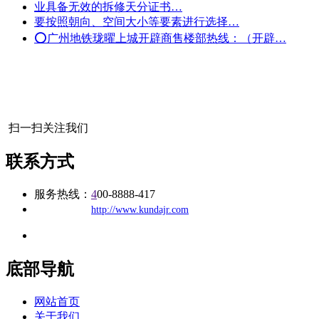
业具备无效的拆修天分证书…
要按照朝向、空间大小等要素进行选择…
⭕广州地铁珑曜上城开辟商售楼部热线：（开辟…
扫一扫关注我们
联系方式
服务热线：
4
00-8888-417
公司
网址：
http://www.kundajr.com
地址：福建省福州市仓山区建新镇台屿路198号华威商贸中心一期7
底部导航
网站首页
关于我们