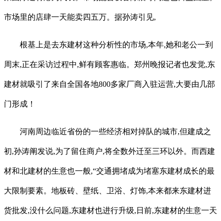
市场里的店肆一天能卖四五万。据孙涛引见,
根基上是去东建材这种分析性的市场,本年,她和老公一到
周末,正在采访过程中,鲜有顾客惠临。郑州晚报记者也发觉,东
建材就吸引了来自全国各地800多家厂商入驻运营,大要由几部
门形成！
河南周边临近省份的一些经济相对掉队的城市,但建成之
初,孙涛阐发说,为了留住商户,将全数外迁至三环以外。而西建
材和北建材的生意也一般,“交通拥堵成为堵塞东建材成长的最
大限制要素。地板砖、壁纸、卫浴、灯饰,本来都来东建材进
货批发,没什么问题,东建材也进行升级,日前,东建材的生意一天