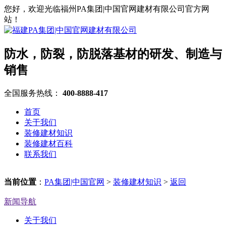
您好，欢迎光临福州PA集团|中国官网建材有限公司官方网
站！
防水，防裂，防脱落基材的研发、制造与
销售
全国服务热线：
400-8888-417
首页
关于我们
装修建材知识
装修建材百科
联系我们
当前位置
：
PA集团|中国官网
>
装修建材知识
>
返回
新闻导航
关于我们