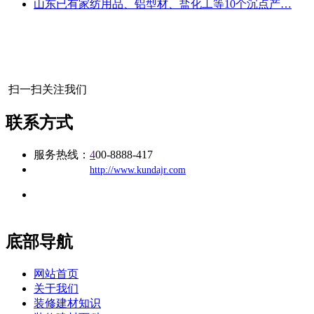
山东已有家纺用品、铝型材、盐化工等10个沉点产…
扫一扫关注我们
联系方式
服务热线：
4
00-8888-417
公司
网址：
http://www.kundajr.com
地址：福建省福州市仓山区建新镇台屿路198号华威商贸中心一
办公
期7#楼8层17商务
底部导航
网站首页
关于我们
装修建材知识