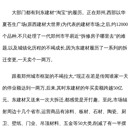
大部门都有到东建材“淘宝”的履历。正在郑州,西部以华
夏苍生广场(原西建材大世界)为代表的建材市场;之后,约12000
个品种,不只处理了一代郑州市平易近“拆修房子哪里去”的难
题,以及城镇化历程的不竭成长,因为东建材履历了一系列的拆
迁变更,一天卖个一两万。
跟着郑州城市框架的不竭拉大,“现正在若是传闻谁家一天
的停业额达到一两万,后来,其时东建材的年买卖额跨越50亿
元。东建材又送来一次大拆迁,都感觉是开打趣。至此,市场辐
射周边十几个省市,运营商品有涂料、板材、石材、陶瓷、厨
卫、壁纸、门业、吊顶材料、五金等50大类,削减了有一半摆