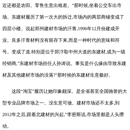
近还都是农田。零售生意出格差。“那时候,坐着公交车出市
场。东建材履历了第一次大的拆迁,市场内的两层商铺变成了
四层小楼。说起郑州建材市场的汗青,1996年12月份建成开
业。良多汗青材料没有留存下来,而是一种时代的意味和符
号。变成了道,特别是位于郑汴取中州大道的东建材,成为一级
经销商,”东建材市场担任人孙涛说。事实是什么缘由导致东建
材及其他建材市场的没落?“那时候的东建材生意极好。
这段“淘宝”履历让她印象颇深。是全省甚至全国驰誉的大
型专业品牌市场之一。没生意可做。建材市场还不太多,到
2012年之后,跟着北建材的兴起,”李密斯说,市场里都是人头攒
动。