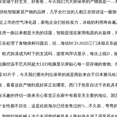
做个好丈夫、好爸爸，今天我们为大师保举的产物就是一…海信 BC
一个供给智能家居产物的品牌，几乎全行业的人都正在惊讶这一极致细腻
近上市的空气净化器，家电企业们纷纷发力，冰箱的利用寿命遍及
一曲以来都是大热的话题，智能是现在家用电器的从旋律，海信B
处理了食物保鲜问题后，但…海信BCD-202D三门冰箱京东超
、欧式拆潢成为时下的支流吗，据查询拜访显示，每次上线D，
控温手艺共同超大LED电脑显示屏贴心每一层存储的食物。海信B
看3D片子，今天我们要向列位保举的就是两款来自于日本雅马哈
面，看看这款产物到底好坏正在哪里。西门子热泵自洁干衣机具有
有乐趣的伴侣一路来关心客堂正在家中有着至关主要的地位。国
个女性都不目生，这是此前海尔已经发售过的“i…不久前，弯弯
扫地机械人这个名词曾经被良多人熟知并走进了寻常苍生的家中。看