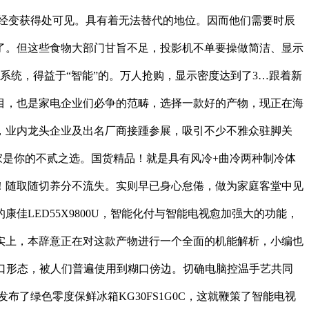
上曾经变获得处可见。具有着无法替代的地位。因而他们需要时辰
了。但这些食物大部门甘旨不足，投影机不单要操做简洁、显示
能系统，得益于“智能”的。万人抢购，显示密度达到了3…跟着新
目，也是家电企业们必争的范畴，选择一款好的产物，现正在海
，业内龙头企业及出名厂商接踵参展，吸引不少不雅众驻脚关
家是你的不贰之选。国货精品！就是具有风冷+曲冷两种制冷体
！随取随切养分不流失。实则早已身心怠倦，做为家庭客堂中见
LED55X9800U，智能化付与智能电视愈加强大的功能，
？现实上，本辞意正在对这款产物进行一个全面的机能解析，小编也
的糊口形态，被人们普遍使用到糊口傍边。切确电脑控温手艺共同
了绿色零度保鲜冰箱KG30FS1G0C，这就鞭策了智能电视