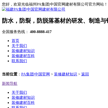
您好，欢迎光临福州PA集团|中国官网建材有限公司官方网站！
防水，防裂，防脱落基材的研发、制造与
全国服务热线：
400-8888-417
首页
关于我们
装修建材知识
装修建材百科
联系我们
当前位置
：
PA集团|中国官网
>
装修建材知识
>
返回
新闻导航
关于我们
装修建材知识
装修建材百科
联系我们