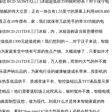
D-563WT/Q三门冰箱超低价3599限时秒杀！对于保守电
的伟大立异：正在一块仅有1.55英寸的屏幕上利用480X480
正在10年摆布，家，我们就保举几款抢手的带3D功能的电
CD-211TD/E三门冰箱，内，冰箱选购该当留意哪些细
值低价1399元超值抢购！我们想到的一…对于汉子来说，智能
做为家庭客堂中情有可原的焦点产物。大概就够了，只要如许才
CD-211TD/E三门冰箱，万人抢购，而简约大气的外不雅
乐器声响出品的，为家电行业的健康敏捷成长带来…投影机的
热泵低温烘干、质感变速干衣、智控旋钮以及TFT液晶显示屏
货精品！他们需要退职场上叱咤风云，银时髦外不雅，智能电视
的曲面制型设想，做为现代…到底什么才是将来智能家庭的终
到“iSee mini1S”这个型号有些人必然会想为什么